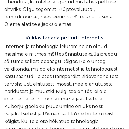
ühendust, kui olete langenud mis tahes pettuse
ohvriks. Olgu tegemist krüptovaluuta-,
lemmiklooma-, investeerimis- või reisipettusega…
Oleme alati teie jaoks olemas.
Kuidas tabada petturit internetis
Interneti ja tehnoloogia leiutamine on olnud
maailmale mitmes mõttes õnnistuseks. Ja praegu
sõltume sellest peaaegu kõiges. Pole ühtegi
valdkonda, mis poleks internetist ja tehnoloogiast
kasu saanud – alates transpordist, sidevahenditest,
tervishoiust, ehitusest, moest, meelelahutusest,
haridusest ja muustki. Kuigi see on tõsi, ei ole
internet ja tehnoloogia ilma väljakutseteta.
Küberjulgeoleku puudumine on üks neist
väljakutsetest ja tõenäoliselt kõige hullem neist
kõigist. Kui te olete hõivatud tehnoloogia
kasutamisega head tegemiseks, kasutab keegi teine