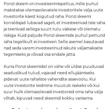
Ponzi skeem on investeerimispettus, mille puhul
makstakse olemasolevatele investoritele välja uute
investorite käest kogutud raha. Ponzi skeemi
korraldajad lubavad sageli, et investeerivad teie raha
ja teenivad sellega suurt tulu väikese või olematu
riskiga. Kuid paljude Ponzi skeemide puhul petturid
raha tegelikult ei investeeri. Selle asemel kasutavad
nad seda varem investeerinud isikute väljamaksete
tegemiseks ja võivad osa endale jätta.
Kuna Ponzi skeemidel on vähe või üldse puuduvad
seaduslikud tulud, vajavad need ellujäämiseks
pidevat uute rahaliste vahendite sissevoolu. Kui
uute investorite leidmine muutub raskeks või kui
suur hulk olemasolevaid investoreid oma raha välja
võtab, kipuvad need skeemid kokku varisema.