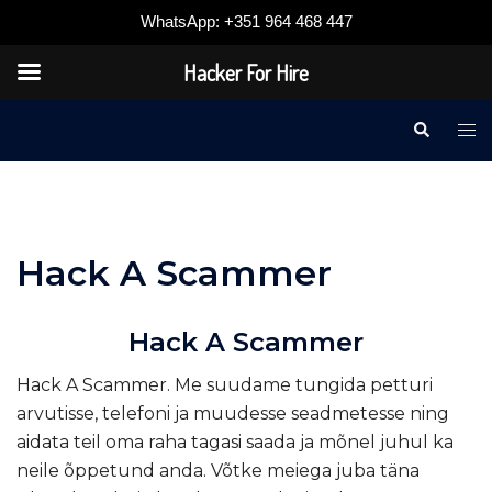
WhatsApp: +351 964 468 447
Hacker For Hire
Skip
Otsi
Vah
to
me
content
Hack A Scammer
Hack A Scammer
Hack A Scammer
. Me suudame tungida petturi
arvutisse, telefoni ja muudesse seadmetesse ning
aidata teil oma raha tagasi saada ja mõnel juhul ka
neile õppetund anda. Võtke meiega juba täna