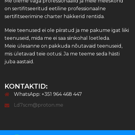
Me oleme väga professionaalid ja meie meeskond
on sertifitseeritud eetiline professionaalne
sertifitseerimine charter häkkerid rentida.
Meie teenused ei ole piiratud ja me pakume igat liiki
teenuseid, mida me ei saa siinkohal loetleda.
Meie ülesanne on pakkuda nõutavaid teenuseid,
mis ületavad teie ootusi. Ja me teeme seda hästi
juba aastaid.
KONTAKTID:
WhatsApp: +351 964 468 447
Ld7scm@proton.me