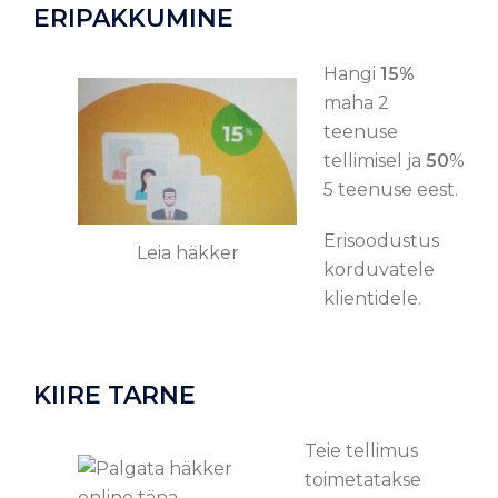
ERIPAKKUMINE
Hangi
15%
maha 2
teenuse
tellimisel ja
50
%
5 teenuse eest.
Erisoodustus
Leia häkker
korduvatele
klientidele.
KIIRE TARNE
Teie tellimus
toimetatakse