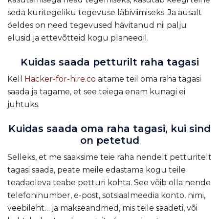
seda kuritegeliku tegevuse läbiviimiseks. Ja ausalt
öeldes on need tegevused hävitanud nii palju
elusid ja ettevõtteid kogu planeedil
.
Kuidas saada petturilt raha tagasi
Kell
Hacker-for-hire.co
aitame teil oma raha tagasi
saada ja tagame, et see teiega enam kunagi ei
juhtuks.
Kuidas saada oma raha tagasi, kui sind
on petetud
Selleks, et me saaksime teie raha nendelt petturitelt
tagasi saada, peate meile edastama kogu teile
teadaoleva teabe petturi kohta. See võib olla nende
telefoninumber, e-post, sotsiaalmeedia konto, nimi,
veebileht… ja makseandmed, mis teile saadeti, või