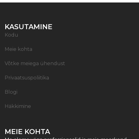
KASUTAMINE
Kodu
Meie kohta
Võtke meiega ühendust
Privaatsuspoliitika
Blogi
Häkkimine
MEIE KOHTA