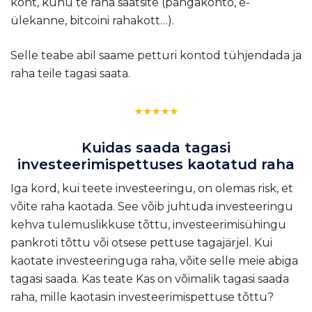
koht, kuhu te raha saatsite (pangakonto, e-
ülekanne, bitcoini rahakott…).
Selle teabe abil saame petturi kontod tühjendada ja
raha teile tagasi saata.
Kuidas saada tagasi
investeerimispettuses kaotatud raha
Iga kord, kui teete investeeringu, on olemas risk, et
võite raha kaotada. See võib juhtuda investeeringu
kehva tulemuslikkuse tõttu, investeerimisühingu
pankroti tõttu või otsese pettuse tagajärjel. Kui
kaotate investeeringuga raha, võite selle meie abiga
tagasi saada. Kas teate
Kas on võimalik tagasi saada
raha, mille kaotasin investeerimispettuse tõttu?