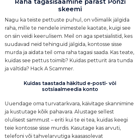
Raha tagasisaamine pärast Ponzi
skeemi
Nagu ka teiste pettuste puhul, on võimalik jälgida
raha, mille te nendele inimestele kaotate, kuigi see
on siin veidi keerulisem. Meil on aga spetsialistid, kes
suudavad neid tehinguid jälgida, kontosse sisse
murda ja aidata teil oma raha tagasi saada. Kas teate,
kuidas see pettus toimib? Kuidas petturit ära tunda
ja vältida?
Hack A Scammer
.
Kuidas taastada häkitud e-posti- või
sotsiaalmeedia konto
Uuendage oma turvatarkvara, käivitage skannimine
ja kustutage kõik pahavara. Alustage sellest
olulisest sammust – eriti kui te ei tea, kuidas keegi
teie kontosse sisse murdis. Kasutage kas arvuti,
telefoni või tahvelarvutiga kaasasolevat