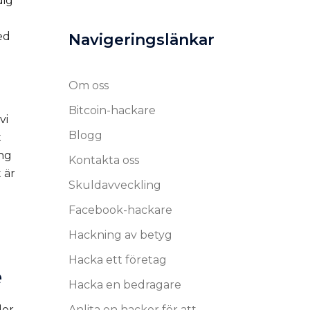
dig
ed
Navigeringslänkar
Om oss
Bitcoin-hackare
vi
Blogg
t
ing
Kontakta oss
 är
Skuldavveckling
Facebook-hackare
Hackning av betyg
Hacka ett företag
e
Hacka en bedragare
der
Anlita en hacker för att