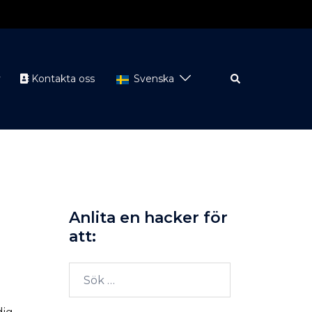
Sök
y
Kontakta oss
Svenska
Anlita en hacker för
att:
Sök
efter: