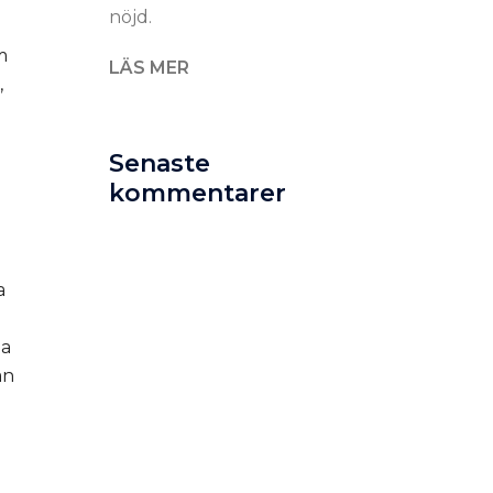
nöjd.
m
LÄS MER
,
Senaste
kommentarer
a
da
ån