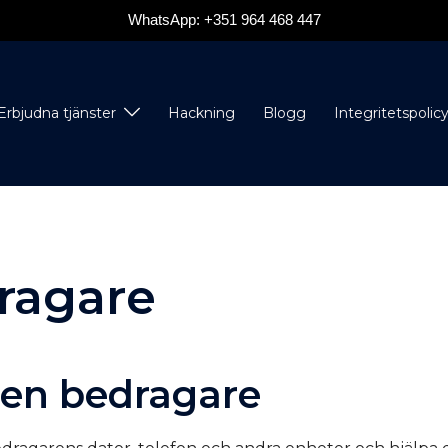
WhatsApp: +351 964 468 447
Erbjudna tjänster
Hackning
Blogg
Integritetspolic
ragare
en bedragare