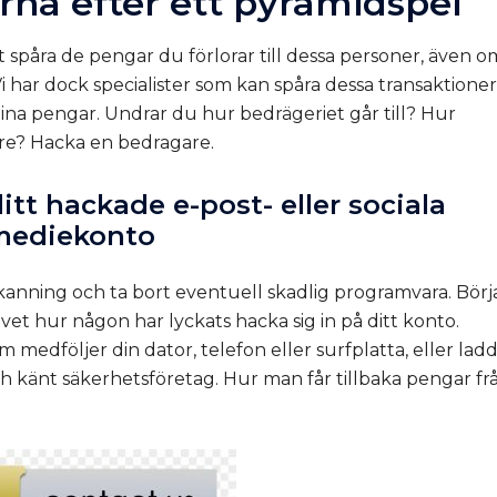
rna efter ett pyramidspel
t spåra de pengar du förlorar till dessa personer, även o
 Vi har dock specialister som kan spåra dessa transaktioner
 dina pengar. Undrar du hur bedrägeriet går till? Hur
are?
Hacka en bedragare
.
ditt hackade e-post- eller sociala
mediekonto
anning och ta bort eventuell skadlig programvara. Börj
 vet hur någon har lyckats hacka sig in på ditt konto.
edföljer din dator, telefon eller surfplatta, eller lad
h känt säkerhetsföretag.
Hur man får tillbaka pengar fr