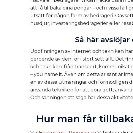
Hacka en bedragare
. Vi kan hacka oss in i
att få tillbaka dina pengar – och i vissa fal
utsatt för någon form av bedrägeri. Oavse
husdjur, investeringsbedrägerier eller resebe
Så här avslöjar
Uppfinningen av internet och tekniken har va
beroende av den för i stort sett allt. Det f
och tekniken; från transport, kommunikati
– you name it. Även om detta är sant är in
en av dessa utmaningar och förmodligen de
använda tekniken för att göra gott, använde
Och sanningen att säga har dessa aktivitete
Hur man får tillba
Vid
Hacker för uthyrning.co
Vi hjälper dig a