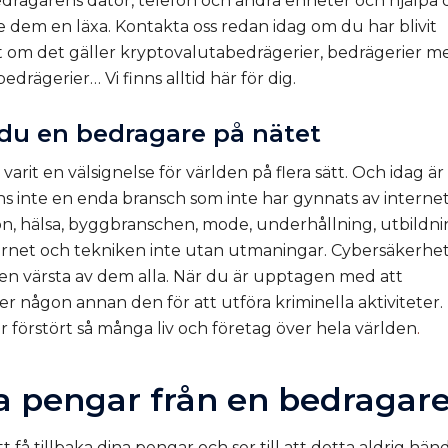
 bedragarens dator, telefon och andra enheter och hjälpa 
l ge dem en läxa. Kontakta oss redan idag om du har blivit
tt om det gäller kryptovalutabedrägerier, bedrägerier m
drägerier… Vi finns alltid här för dig.
 du en bedragare på nätet
rit en välsignelse för världen på flera sätt. Och idag är 
inns inte en enda bransch som inte har gynnats av interne
on, hälsa, byggbranschen, mode, underhållning, utbildn
ternet och tekniken inte utan utmaningar. Cybersäkerhet
n värsta av dem alla. När du är upptagen med att
r någon annan den för att utföra kriminella aktiviteter.
r förstört så många liv och företag över hela världen
.
ka pengar från en bedragar
tt få tillbaka dina pengar och ser till att detta aldrig hän