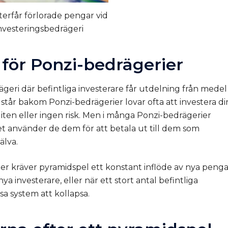
erfår förlorade pengar vid
investeringsbedrägeri
er för Ponzi-bedrägerier
ägeri där befintliga investerare får utdelning från medel
 står bakom Ponzi-bedrägerier lovar ofta att investera di
ten eller ingen risk. Men i många Ponzi-bedrägerier
et använder de dem för att betala ut till dem som
älva.
kter kräver pyramidspel ett konstant inflöde av nya peng
nya investerare, eller när ett stort antal befintliga
sa system att kollapsa.