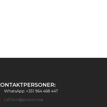
KONTAKTPERSONER:
WhatsApp: +351 964 468 447
Ld7scm@proton.me