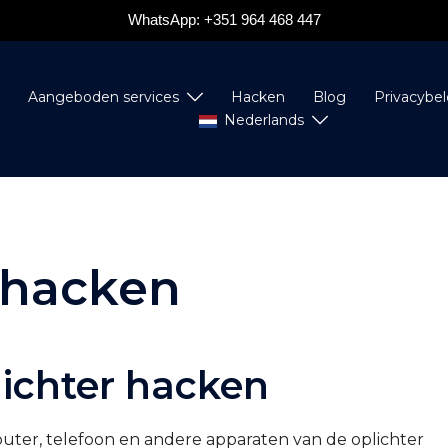
WhatsApp: +351 964 468 447
s
Aangeboden services
Hacken
Blog
Privacybel
Nederlands
 hacken
lichter hacken
uter, telefoon en andere apparaten van de oplichter