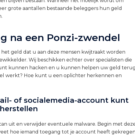
en blijven bestaan. Wanneer het moeilijk wordt om
eer grote aantallen bestaande beleggers hun geld
.
rug na een Ponzi-zwendel
an het geld dat u aan deze mensen kwijtraakt worden
ngewikkelder. Wij beschikken echter over specialisten die
count kunnen hacken en u kunnen helpen uw geld teru
ndel werkt? Hoe kunt u een oplichter herkennen en
il- of socialemedia-account kunt
herstellen
 scan uit en verwijder eventuele malware. Begin met dez
r weet hoe iemand toegang tot je account heeft gekregen