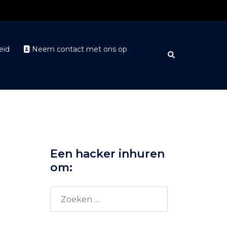
eid
Neem contact met ons op
Zoeken
Een hacker inhuren
om:
Zoeken
naar: