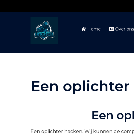
Ga
naar
Home
Over on
de
inhoud
Een oplichter
Een op
Een oplichter hacken
. Wij kunnen de comp