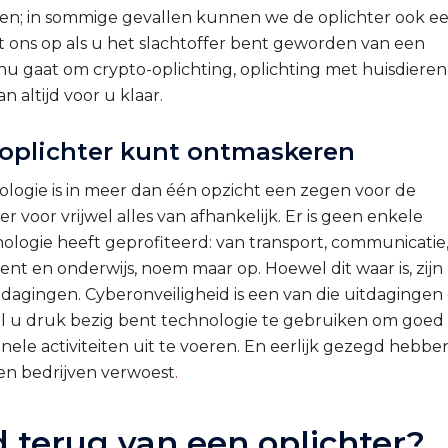
gen; in sommige gevallen kunnen we de oplichter ook e
 ons op als u het slachtoffer bent geworden van een
nu gaat om crypto-oplichting, oplichting met huisdieren
n altijd voor u klaar.
 oplichter kunt ontmaskeren
ologie is in meer dan één opzicht een zegen voor de
 voor vrijwel alles van afhankelijk. Er is geen enkele
nologie heeft geprofiteerd: van transport, communicatie
t en onderwijs, noem maar op. Hoewel dit waar is, zijn
tdagingen. Cyberonveiligheid is een van die uitdagingen
wijl u druk bezig bent technologie te gebruiken om goed
ele activiteiten uit te voeren. En eerlijk gezegd hebbe
 en bedrijven verwoest
.
ld terug van een oplichter?