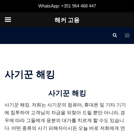
WhatsApp: +351 964 468 447
해커 고용
콘
검
메
텐
색
뉴
츠
토
로
글
건
너
사기꾼 해킹
뛰
기
사기꾼 해킹
사기꾼 해킹
. 저희는 사기꾼의 컴퓨터, 휴대폰 및 기타 기기
에 침투하여 고객님의 자금을 되찾아 드릴 뿐만 아니라, 경
우에 따라 그들에게 응분의 대가를 치르게 할 수도 있습니
다. 어떤 종류의 사기 피해자이시든 오늘 바로 저희에게 연