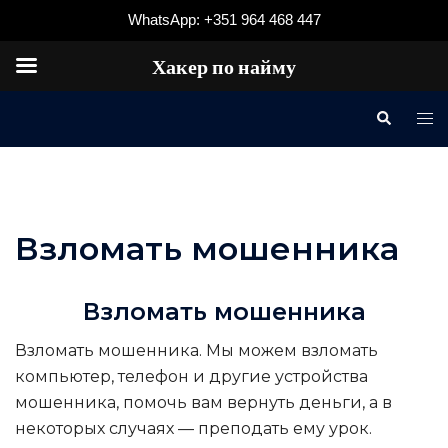
WhatsApp: +351 964 468 447
Хакер по найму
Перейти
Поиск
Пер
к
ме
содержимому
Взломать мошенника
Взломать мошенника
Взломать мошенника
. Мы можем взломать
компьютер, телефон и другие устройства
мошенника, помочь вам вернуть деньги, а в
некоторых случаях — преподать ему урок.