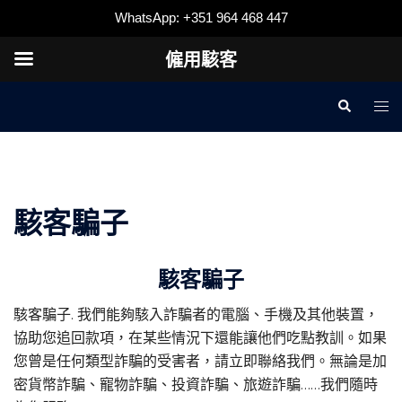
WhatsApp: +351 964 468 447
僱用駭客
跳
搜
切
至
尋
換
內
選
容
單
駭客騙子
駭客騙子
駭客騙子
. 我們能夠駭入詐騙者的電腦、手機及其他裝置，
協助您追回款項，在某些情況下還能讓他們吃點教訓。如果
您曾是任何類型詐騙的受害者，請立即聯絡我們。無論是加
密貨幣詐騙、寵物詐騙、投資詐騙、旅遊詐騙……我們隨時