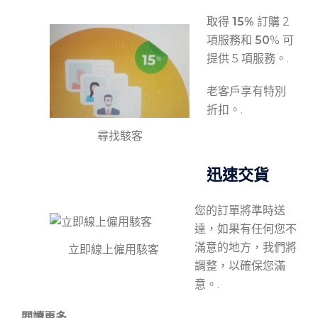
取得
15%
訂購 2
項服務和
50
% 可
提供 5 項服務。.
老客戶享有特別
折扣。.
尋找駭客
迅速交貨
您的訂單將準時送
達，如果有任何您不
滿意的地方，我們將
立即線上僱用駭客
調整，以確保您滿
意。.
閱讀更多