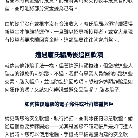
者並未將資金進行投資，而是將其用於支付較早投資者的收
益，並可能將部分資金據為己有。.
由於幾乎沒有或根本沒有合法收入，龐氏騙局必須持續獲得
新資金才能維持運作。一旦難以招募新投資者，或當大量現
有投資者要求贖回資金時，這類騙局往往就會崩盤。.
遭遇龐氏騙局後追回款項
就像其他詐騙手法一樣，儘管情況稍顯複雜，但您被這些人
騙走的錢款仍可追蹤。不過，我們有專業人員能夠追蹤這些
交易、駭入帳戶，並協助您追回款項。想知道這類詐騙是如
何運作的嗎？又該如何辨識並避免受騙呢？
駭客騙子
.
如何恢復遭駭的電子郵件或社群媒體帳戶
請更新您的安全軟體、執行掃描，並刪除任何惡意軟體。請
從這個重要步驟開始——尤其是當您不確定帳戶是如何遭人
入侵時。您可以使用電腦、手機或平板電腦內建的安全軟